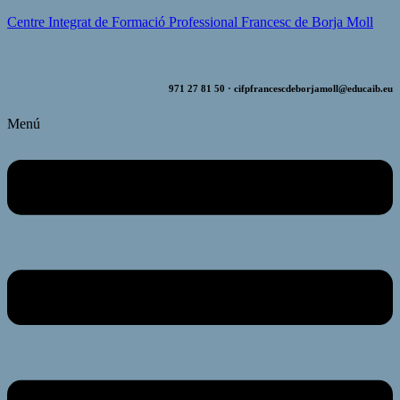
Centre Integrat de Formació Professional Francesc de Borja Moll
971 27 81 50 ·
cifpfrancescdeborjamoll@educaib.eu
Menú