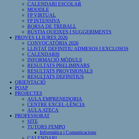
CALENDARI ESCOLAR
MOODLE
FP VIRTUAL
FP INTENSIVA
BORSA DE TREBALL
BÚSTIA QUEIXES I SUGGERIMENTS
PROVES LLIURES 2026
CONVOCATÒRIA 2026
LLISTAT DEFINITIU ADMESOS I EXCLOSOS
CALENDARIS
INFORMACIÓ MÒDULS
RESULTATS PRELIMINARS
RESULTATS PROVISIONALS
RESULTATS DEFINITIUS
ORIENTACIÓ
POAP
PROJECTES
AULA EMPRENEDORIA
CENTRE EXCEL·LÈNCIA
AULA ATECA
PROFESSORAT
SITE
TUTORS FEMPO
Informàtica i Comunicacions
CALENDARI