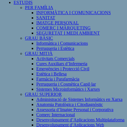
ESTUDIS
PER FAMÍLIA
INFORMÀTICA I COMUNICACIONS
SANITAT
IMATGE PERSONAL
COMERÇ I MÀRQUETING
SEGURETAT I MEDI AMBIENT
GRAU BÀSIC
Informàtica i Comunicacions
Perruqueria i Estètica
GRAU MITJÀ
Activitats Comercials
Cures Auxiliars d’Infermeria
Emergències i Protecció Civil
Estètica i Bellesa
Farmàcia i Parafarmàcia
Perruqueria i Cosmètica Capil·lar
Sistemes Microinformàtics i Xarxes
GRAU SUPERIOR
Administració de Sistemes Informàtics en Xarxa
Anatomia Patològica i Citodiagnòstic
Assessoria d’Imatge Personal i Corporativa
Comerç Internacional
Desenvolupament d’Aplicacions Multiplataforma
Desenvolupament d’Aplicacions Web