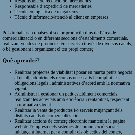
Responsable de recepció de mercaderies
Responsable d’expedició de mercaderies
Tècnic en logística de magatzems
Tècnic d’informació/atenció al client en empreses
Pots treballar en qualsevol sector productiu dins de l’àrea de
comercialització o en diferents seccions d’establiments comercials,
realitzant vendes de productes i/o serveis a través de diversos canals,
o bé gestionant i organitzant el teu propi comerç.
Què aprendré?
Realitzar projectes de viabilitat i posar en marxa petits negocis
al detall, adquirint els recursos necessaris i complint les
obligacions legals i administratives d’acord amb la normativa
vigent.
Administrar i gestionar un petit establiment comercials,
realitzant les activitats amb eficiència i rentabilitat, respectant
la normativa vigent.
Realitzar la venta de productes i/o serveis mitjançant dels
distints canals de comercialització.
Realitzar accions de comerç electrònic mantenint la pàgina
web de l’empresa i els sistemes de comunicació socials
mitjançant Internet per a complir els objectius del comerç