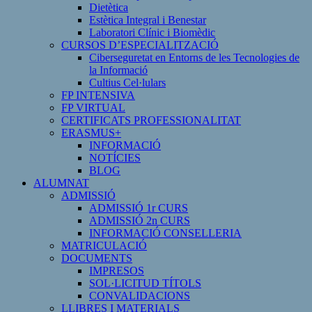
Dietètica
Estètica Integral i Benestar
Laboratori Clínic i Biomèdic
CURSOS D’ESPECIALITZACIÓ
Ciberseguretat en Entorns de les Tecnologies de
la Informació
Cultius Cel·lulars
FP INTENSIVA
FP VIRTUAL
CERTIFICATS PROFESSIONALITAT
ERASMUS+
INFORMACIÓ
NOTÍCIES
BLOG
ALUMNAT
ADMISSIÓ
ADMISSIÓ 1r CURS
ADMISSIÓ 2n CURS
INFORMACIÓ CONSELLERIA
MATRICULACIÓ
DOCUMENTS
IMPRESOS
SOL·LICITUD TÍTOLS
CONVALIDACIONS
LLIBRES I MATERIALS