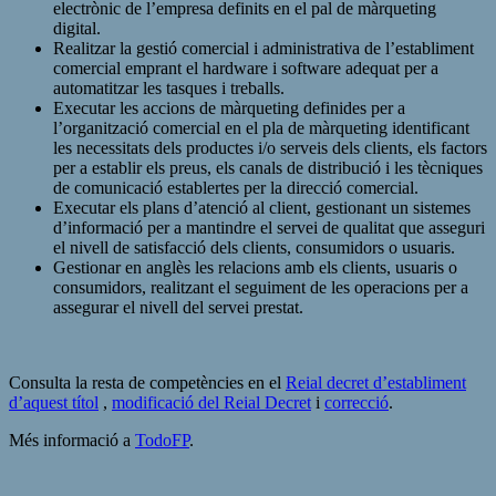
electrònic de l’empresa definits en el pal de màrqueting
digital.
Realitzar la gestió comercial i administrativa de l’establiment
comercial emprant el hardware i software adequat per a
automatitzar les tasques i treballs.
Executar les accions de màrqueting definides per a
l’organització comercial en el pla de màrqueting identificant
les necessitats dels productes i/o serveis dels clients, els factors
per a establir els preus, els canals de distribució i les tècniques
de comunicació establertes per la direcció comercial.
Executar els plans d’atenció al client, gestionant un sistemes
d’informació per a mantindre el servei de qualitat que asseguri
el nivell de satisfacció dels clients, consumidors o usuaris.
Gestionar en anglès les relacions amb els clients, usuaris o
consumidors, realitzant el seguiment de les operacions per a
assegurar el nivell del servei prestat.
Consulta la resta de competències en el
Reial decret d’establiment
d’aquest títol
,
modificació del Reial Decret
i
correcció
.
Més informació a
TodoFP
.